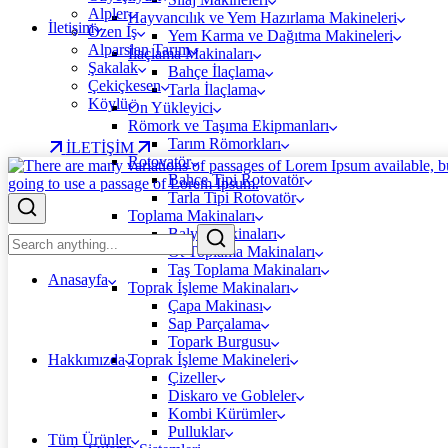
Alpler
Hayvancılık ve Yem Hazırlama Makineleri
İletişim
Özen İş
Yem Karma ve Dağıtma Makineleri
Alparslan Tarım
İlaçlama Makinaları
Şakalak
Bahçe İlaçlama
Çekiçkesen
Tarla İlaçlama
Köylü
Ön Yükleyici
Römork ve Taşıma Ekipmanları
Tarım Römorkları
İLETİŞİM
Rotovatör
Bahçe Tipi Rotovatör
Tarla Tipi Rotovatör
Toplama Makinaları
Balya Makinaları
Ot Toplama Makinaları
Taş Toplama Makinaları
Anasayfa
Toprak İşleme Makinaları
Çapa Makinası
Sap Parçalama
Topark Burgusu
Hakkımızda
Toprak İşleme Makineleri
Çizeller
Diskaro ve Gobleler
Kombi Kürümler
Pulluklar
Tüm Ürünler