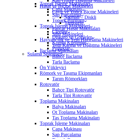
Katı Gübre Dağıtma Makineleri
Toprak İşleme Makinaları
Hasat ve Biçme Makineleri
Çapa Makinası
Çayır ve Yonca Biçme Makineleri
Sap Parçalama
Sıkmalı – Diskli
Topark Burgusu
Tamburlu
Toprak İşleme Makineleri
Pancar Hasat Makinaları
Çizeller
Silaj Makineleri
Diskaro ve Gobleler
Hayvancılık ve Yem Hazırlama Makineleri
Kombi Kürümler
Yem Karma ve Dağıtma Makineleri
Pulluklar
İlaçlama Makinaları
Sulama Sistemleri
Bahçe İlaçlama
Tarla İlaçlama
Ön Yükleyici
Römork ve Taşıma Ekipmanları
Tarım Römorkları
Rotovatör
Bahçe Tipi Rotovatör
Tarla Tipi Rotovatör
Toplama Makinaları
Balya Makinaları
Ot Toplama Makinaları
Taş Toplama Makinaları
Toprak İşleme Makinaları
Çapa Makinası
Sap Parçalama