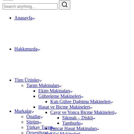
Anasayfa
Hakkımızda
Tüm Ürünler
Tarım Makinaları
Ekim Makinaları
Gübreleme Makineleri
Katı Gübre Dağıtma Makineleri
Hasat ve Biçme Makineleri
Markalar
Çayır ve Yonca Biçme Makineleri
Önallar
Sıkmalı – Diskli
Sürüm
Tamburlu
Türkay Tarım
Pancar Hasat Makinaları
Özyeşilyurt
Silaj Makineleri