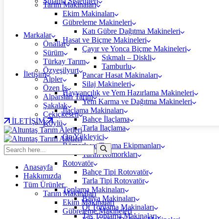
Sulama Sistemleri
Tarım Makinaları
Ekim Makinaları
Gübreleme Makineleri
Katı Gübre Dağıtma Makineleri
Markalar
Hasat ve Biçme Makineleri
Önallar
Çayır ve Yonca Biçme Makineleri
Sürüm
Sıkmalı – Diskli
Türkay Tarım
Tamburlu
Özyeşilyurt
İletişim
Pancar Hasat Makinaları
Alpler
Silaj Makineleri
Özen İş
Hayvancılık ve Yem Hazırlama Makineleri
Alparslan Tarım
Yem Karma ve Dağıtma Makineleri
Şakalak
İlaçlama Makinaları
Çekiçkesen
Bahçe İlaçlama
İLETİŞİM
Köylü
Tarla İlaçlama
Ön Yükleyici
Römork ve Taşıma Ekipmanları
Tarım Römorkları
Rotovatör
Anasayfa
Bahçe Tipi Rotovatör
Hakkımızda
Tarla Tipi Rotovatör
Tüm Ürünler
Toplama Makinaları
Tarım Makinaları
Balya Makinaları
Ekim Makinaları
Ot Toplama Makinaları
Gübreleme Makineleri
Taş Toplama Makinaları