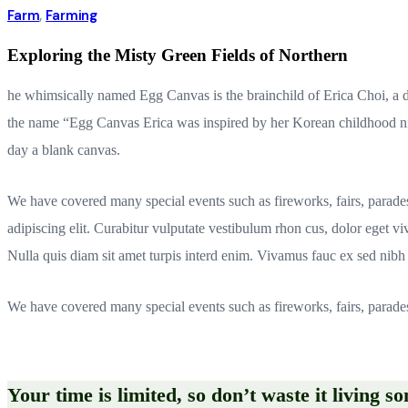
Farm
,
Farming
Exploring the Misty Green Fields of Northern
he whimsically named Egg Canvas is the brainchild of Erica Choi, a de
the name “Egg Canvas Erica was inspired by her Korean childhood ni
day a blank canvas.
We have covered many special events such as fireworks, fairs, parade
adipiscing elit. Curabitur vulputate vestibulum rhon cus, dolor eget vive
Nulla quis diam sit amet turpis interd enim. Vivamus fauc ex sed ni
We have covered many special events such as fireworks, fairs, parade
Your time is limited, so don’t waste it living s