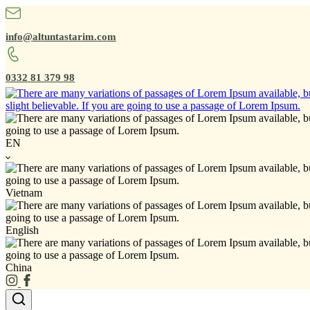
info@altuntastarim.com
0332 81 379 98
EN
Vietnam
English
China