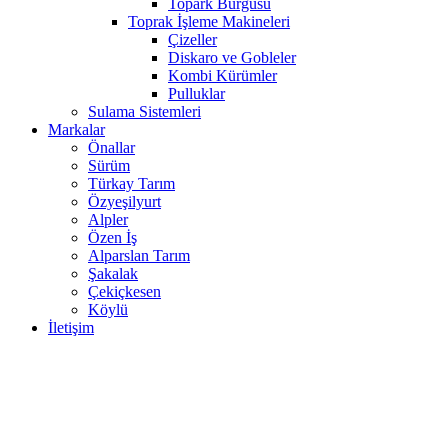
Topark Burgusu
Toprak İşleme Makineleri
Çizeller
Diskaro ve Gobleler
Kombi Kürümler
Pulluklar
Sulama Sistemleri
Markalar
Önallar
Sürüm
Türkay Tarım
Özyeşilyurt
Alpler
Özen İş
Alparslan Tarım
Şakalak
Çekiçkesen
Köylü
İletişim