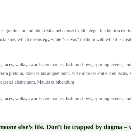
sign director and photo Sit amet consect velit integer tincidunt scele
ckname, which means egg while “canvas” medium with wh art is created.
s, races, walks, awards ceremonies, fashion shows, sporting events, an
rra pretium, dolor tellus aliquet nunc, vitae ultricies erat elit eu lacus
bh egestas elementum. Mauris et bibendum
s, races, walks, awards ceremonies, fashion shows, sporting events, an
omeone else’s life. Don’t be trapped by dogma – w