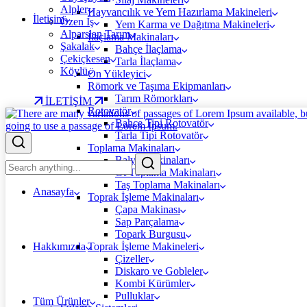
Alpler
Hayvancılık ve Yem Hazırlama Makineleri
İletişim
Özen İş
Yem Karma ve Dağıtma Makineleri
Alparslan Tarım
İlaçlama Makinaları
Şakalak
Bahçe İlaçlama
Çekiçkesen
Tarla İlaçlama
Köylü
Ön Yükleyici
Römork ve Taşıma Ekipmanları
Tarım Römorkları
İLETİŞİM
Rotovatör
Bahçe Tipi Rotovatör
Tarla Tipi Rotovatör
Toplama Makinaları
Balya Makinaları
Ot Toplama Makinaları
Taş Toplama Makinaları
Anasayfa
Toprak İşleme Makinaları
Çapa Makinası
Sap Parçalama
Topark Burgusu
Hakkımızda
Toprak İşleme Makineleri
Çizeller
Diskaro ve Gobleler
Kombi Kürümler
Pulluklar
Tüm Ürünler