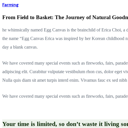
Farming
From Field to Basket: The Journey of Natural Goodn
he whimsically named Egg Canvas is the brainchild of Erica Choi, a de
the name “Egg Canvas Erica was inspired by her Korean childhood ni
day a blank canvas.
We have covered many special events such as fireworks, fairs, parade
adipiscing elit. Curabitur vulputate vestibulum rhon cus, dolor eget vive
Nulla quis diam sit amet turpis interd enim. Vivamus fauc ex sed ni
We have covered many special events such as fireworks, fairs, parade
Your time is limited, so don’t waste it living s