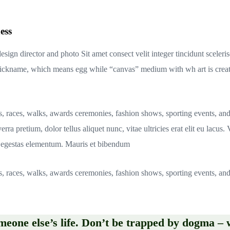
ess
sign director and photo Sit amet consect velit integer tincidunt scele
ckname, which means egg while “canvas” medium with wh art is created.
s, races, walks, awards ceremonies, fashion shows, sporting events, an
rra pretium, dolor tellus aliquet nunc, vitae ultricies erat elit eu lacus
bh egestas elementum. Mauris et bibendum
s, races, walks, awards ceremonies, fashion shows, sporting events, an
omeone else’s life. Don’t be trapped by dogma – w