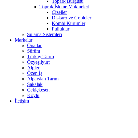
Topark Burgusu
Toprak İşleme Makineleri
Çizeller
Diskaro ve Gobleler
Kombi Kürümler
Pulluklar
Sulama Sistemleri
Markalar
Önallar
Sürüm
Türkay Tarım
Özyeşilyurt
Alpler
Özen İş
Alparslan Tarım
Şakalak
Çekiçkesen
Köylü
İletişim