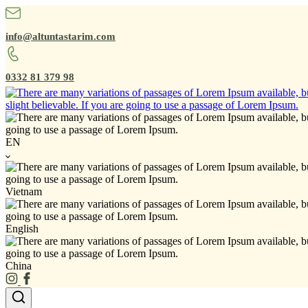
info@altuntastarim.com
0332 81 379 98
EN
Vietnam
English
China