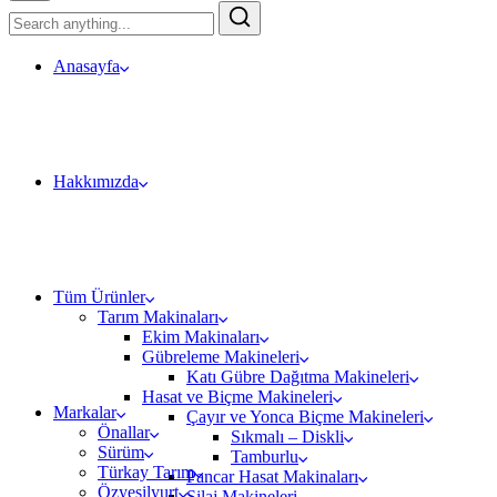
Anasayfa
Hakkımızda
Tüm Ürünler
Tarım Makinaları
Ekim Makinaları
Gübreleme Makineleri
Katı Gübre Dağıtma Makineleri
Hasat ve Biçme Makineleri
Markalar
Çayır ve Yonca Biçme Makineleri
Önallar
Sıkmalı – Diskli
Sürüm
Tamburlu
Türkay Tarım
Pancar Hasat Makinaları
Özyeşilyurt
Silaj Makineleri