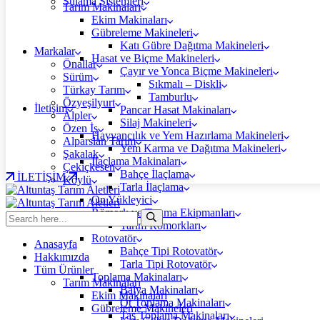
Sulama Sistemleri
Tarım Makinaları
Ekim Makinaları
Gübreleme Makineleri
Katı Gübre Dağıtma Makineleri
Markalar
Hasat ve Biçme Makineleri
Önallar
Çayır ve Yonca Biçme Makineleri
Sürüm
Sıkmalı – Diskli
Türkay Tarım
Tamburlu
Özyeşilyurt
İletişim
Pancar Hasat Makinaları
Alpler
Silaj Makineleri
Özen İş
Hayvancılık ve Yem Hazırlama Makineleri
Alparslan Tarım
Yem Karma ve Dağıtma Makineleri
Şakalak
İlaçlama Makinaları
Çekiçkesen
Bahçe İlaçlama
İLETİŞİM
Köylü
Tarla İlaçlama
Ön Yükleyici
Römork ve Taşıma Ekipmanları
Tarım Römorkları
Rotovatör
Anasayfa
Bahçe Tipi Rotovatör
Hakkımızda
Tarla Tipi Rotovatör
Tüm Ürünler
Toplama Makinaları
Tarım Makinaları
Balya Makinaları
Ekim Makinaları
Ot Toplama Makinaları
Gübreleme Makineleri
Taş Toplama Makinaları