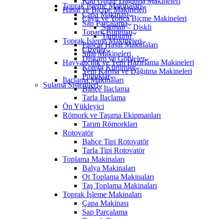
Katı Gübre Dağıtma Makineleri
Toprak İşleme Makinaları
Hasat ve Biçme Makineleri
Çapa Makinası
Çayır ve Yonca Biçme Makineleri
Sap Parçalama
Sıkmalı – Diskli
Topark Burgusu
Tamburlu
Toprak İşleme Makineleri
Pancar Hasat Makinaları
Çizeller
Silaj Makineleri
Diskaro ve Gobleler
Hayvancılık ve Yem Hazırlama Makineleri
Kombi Kürümler
Yem Karma ve Dağıtma Makineleri
Pulluklar
İlaçlama Makinaları
Sulama Sistemleri
Bahçe İlaçlama
Tarla İlaçlama
Ön Yükleyici
Römork ve Taşıma Ekipmanları
Tarım Römorkları
Rotovatör
Bahçe Tipi Rotovatör
Tarla Tipi Rotovatör
Toplama Makinaları
Balya Makinaları
Ot Toplama Makinaları
Taş Toplama Makinaları
Toprak İşleme Makinaları
Çapa Makinası
Sap Parçalama