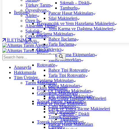
Sıkmalı – Diskli
Türkay Tarım
Tamburlu
Özyeşilyurt
İletişim
Pancar Hasat Makinaları
Alpler
Silaj Makineleri
Özen İş
Hayvancılık ve Yem Hazırlama Makineleri
Alparslan Tarım
Yem Karma ve Dağıtma Makineleri
Şakalak
İlaçlama Makinaları
Çekiçkesen
Bahçe İlaçlama
İLETİŞİM
Köylü
Tarla İlaçlama
Ön Yükleyici
Römork ve Taşıma Ekipmanları
Tarım Römorkları
Rotovatör
Anasayfa
Bahçe Tipi Rotovatör
Hakkımızda
Tarla Tipi Rotovatör
Tüm Ürünler
Toplama Makinaları
Tarım Makinaları
Balya Makinaları
Ekim Makinaları
Ot Toplama Makinaları
Gübreleme Makineleri
Taş Toplama Makinaları
Katı Gübre Dağıtma Makineleri
Toprak İşleme Makinaları
Hasat ve Biçme Makineleri
Çapa Makinası
Çayır ve Yonca Biçme Makineleri
Sap Parçalama
Sıkmalı – Diskli
Topark Burgusu
Tamburlu
Toprak İşleme Makineleri
Pancar Hasat Makinaları
Çizeller