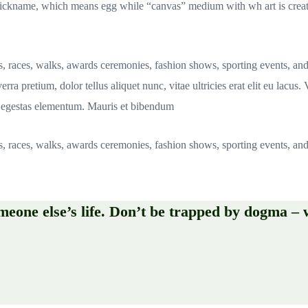
ckname, which means egg while “canvas” medium with wh art is created.
s, races, walks, awards ceremonies, fashion shows, sporting events, an
rra pretium, dolor tellus aliquet nunc, vitae ultricies erat elit eu lacus
bh egestas elementum. Mauris et bibendum
s, races, walks, awards ceremonies, fashion shows, sporting events, an
omeone else’s life. Don’t be trapped by dogma – w