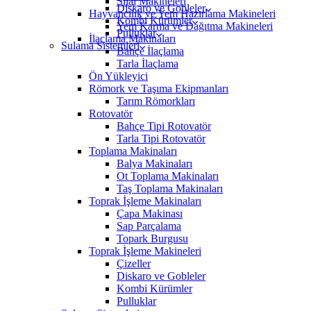
Silaj Makineleri
Diskaro ve Gobleler
Hayvancılık ve Yem Hazırlama Makineleri
Kombi Kürümler
Yem Karma ve Dağıtma Makineleri
Pulluklar
İlaçlama Makinaları
Sulama Sistemleri
Bahçe İlaçlama
Tarla İlaçlama
Ön Yükleyici
Römork ve Taşıma Ekipmanları
Tarım Römorkları
Rotovatör
Bahçe Tipi Rotovatör
Tarla Tipi Rotovatör
Toplama Makinaları
Balya Makinaları
Ot Toplama Makinaları
Taş Toplama Makinaları
Toprak İşleme Makinaları
Çapa Makinası
Sap Parçalama
Topark Burgusu
Toprak İşleme Makineleri
Çizeller
Diskaro ve Gobleler
Kombi Kürümler
Pulluklar