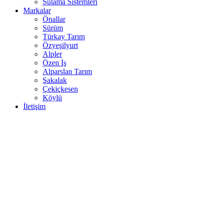
Sulama Sistemleri
Markalar
Önallar
Sürüm
Türkay Tarım
Özyeşilyurt
Alpler
Özen İş
Alparslan Tarım
Şakalak
Çekiçkesen
Köylü
İletişim