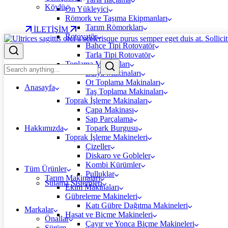
Köylü
Ön Yükleyici
Römork ve Taşıma Ekipmanları
Tarım Römorkları
İLETİŞİM
Rotovatör
Bahçe Tipi Rotovatör
Tarla Tipi Rotovatör
Toplama Makinaları
Balya Makinaları
Ot Toplama Makinaları
Anasayfa
Taş Toplama Makinaları
Toprak İşleme Makinaları
Çapa Makinası
Sap Parçalama
Hakkımızda
Topark Burgusu
Toprak İşleme Makineleri
Çizeller
Diskaro ve Gobleler
Kombi Kürümler
Tüm Ürünler
Pulluklar
Tarım Makinaları
Sulama Sistemleri
Ekim Makinaları
Gübreleme Makineleri
Katı Gübre Dağıtma Makineleri
Markalar
Hasat ve Biçme Makineleri
Önallar
Çayır ve Yonca Biçme Makineleri
Sürüm