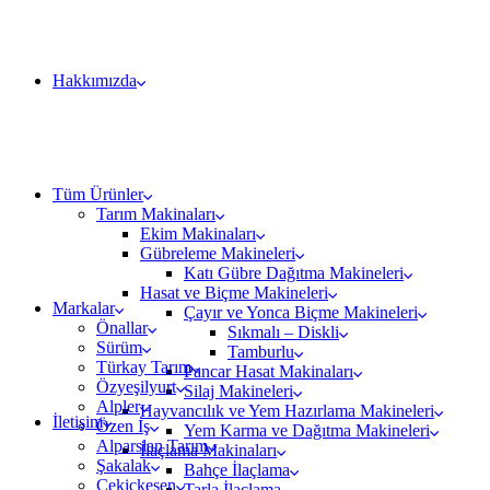
Hakkımızda
Tüm Ürünler
Tarım Makinaları
Ekim Makinaları
Gübreleme Makineleri
Katı Gübre Dağıtma Makineleri
Hasat ve Biçme Makineleri
Markalar
Çayır ve Yonca Biçme Makineleri
Önallar
Sıkmalı – Diskli
Sürüm
Tamburlu
Türkay Tarım
Pancar Hasat Makinaları
Özyeşilyurt
Silaj Makineleri
Alpler
Hayvancılık ve Yem Hazırlama Makineleri
İletişim
Özen İş
Yem Karma ve Dağıtma Makineleri
Alparslan Tarım
İlaçlama Makinaları
Şakalak
Bahçe İlaçlama
Çekiçkesen
Tarla İlaçlama