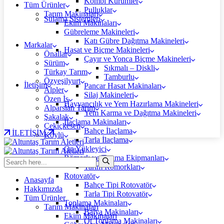
Kombi Kürümler
Tüm Ürünler
Pulluklar
Tarım Makinaları
Sulama Sistemleri
Ekim Makinaları
Gübreleme Makineleri
Katı Gübre Dağıtma Makineleri
Markalar
Hasat ve Biçme Makineleri
Önallar
Çayır ve Yonca Biçme Makineleri
Sürüm
Sıkmalı – Diskli
Türkay Tarım
Tamburlu
Özyeşilyurt
İletişim
Pancar Hasat Makinaları
Alpler
Silaj Makineleri
Özen İş
Hayvancılık ve Yem Hazırlama Makineleri
Alparslan Tarım
Yem Karma ve Dağıtma Makineleri
Şakalak
İlaçlama Makinaları
Çekiçkesen
Bahçe İlaçlama
İLETİŞİM
Köylü
Tarla İlaçlama
Ön Yükleyici
Römork ve Taşıma Ekipmanları
Tarım Römorkları
Rotovatör
Anasayfa
Bahçe Tipi Rotovatör
Hakkımızda
Tarla Tipi Rotovatör
Tüm Ürünler
Toplama Makinaları
Tarım Makinaları
Balya Makinaları
Ekim Makinaları
Ot Toplama Makinaları