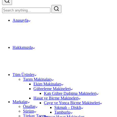
Anasayfa
Hakkımızda
Tüm Ürünler
Tarım Makinaları
Ekim Makinaları
Gübreleme Makineleri
Katı Gübre Dağıtma Makineleri
Hasat ve Biçme Makineleri
Markalar
Çayır ve Yonca Biçme Makineleri
Önallar
Sıkmalı – Diskli
Sürüm
Tamburlu
Türkay Tarım
Pancar Hasat Makinaları