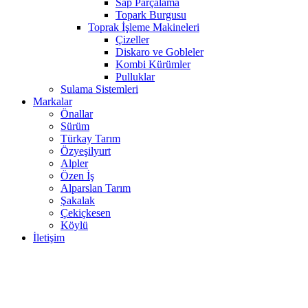
Sap Parçalama
Topark Burgusu
Toprak İşleme Makineleri
Çizeller
Diskaro ve Gobleler
Kombi Kürümler
Pulluklar
Sulama Sistemleri
Markalar
Önallar
Sürüm
Türkay Tarım
Özyeşilyurt
Alpler
Özen İş
Alparslan Tarım
Şakalak
Çekiçkesen
Köylü
İletişim