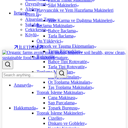
Özyeşilyurt
Silaj Makineleri
Alpler
Hayvancılık ve Yem Hazırlama Makineleri
İletişim
Özen İş
Alparslan Tarım
Yem Karma ve Dağıtma Makineleri
Şakalak
İlaçlama Makinaları
Çekiçkesen
Bahçe İlaçlama
Köylü
Tarla İlaçlama
Ön Yükleyici
Römork ve Taşıma Ekipmanları
İLETİŞİM
Tarım Römorkları
Rotovatör
Bahçe Tipi Rotovatör
Tarla Tipi Rotovatör
Toplama Makinaları
Balya Makinaları
Ot Toplama Makinaları
Anasayfa
Taş Toplama Makinaları
Toprak İşleme Makinaları
Çapa Makinası
Sap Parçalama
Hakkımızda
Topark Burgusu
Toprak İşleme Makineleri
Çizeller
Diskaro ve Gobleler