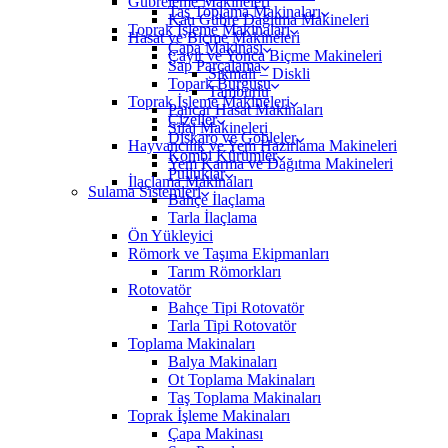
Gübreleme Makineleri
Taş Toplama Makinaları
Katı Gübre Dağıtma Makineleri
Toprak İşleme Makinaları
Hasat ve Biçme Makineleri
Çapa Makinası
Çayır ve Yonca Biçme Makineleri
Sap Parçalama
Sıkmalı – Diskli
Topark Burgusu
Tamburlu
Toprak İşleme Makineleri
Pancar Hasat Makinaları
Çizeller
Silaj Makineleri
Diskaro ve Gobleler
Hayvancılık ve Yem Hazırlama Makineleri
Kombi Kürümler
Yem Karma ve Dağıtma Makineleri
Pulluklar
İlaçlama Makinaları
Sulama Sistemleri
Bahçe İlaçlama
Tarla İlaçlama
Ön Yükleyici
Römork ve Taşıma Ekipmanları
Tarım Römorkları
Rotovatör
Bahçe Tipi Rotovatör
Tarla Tipi Rotovatör
Toplama Makinaları
Balya Makinaları
Ot Toplama Makinaları
Taş Toplama Makinaları
Toprak İşleme Makinaları
Çapa Makinası