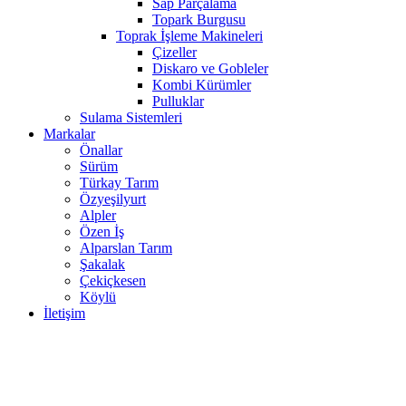
Sap Parçalama
Topark Burgusu
Toprak İşleme Makineleri
Çizeller
Diskaro ve Gobleler
Kombi Kürümler
Pulluklar
Sulama Sistemleri
Markalar
Önallar
Sürüm
Türkay Tarım
Özyeşilyurt
Alpler
Özen İş
Alparslan Tarım
Şakalak
Çekiçkesen
Köylü
İletişim