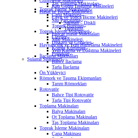
Gübreleme Makineleri
Taş Toplama Makinaları
Katı Gübre Dağıtma Makineleri
Toprak İşleme Makinaları
Hasat ve Biçme Makineleri
Çapa Makinası
Çayır ve Yonca Biçme Makineleri
Sap Parçalama
Sıkmalı – Diskli
Topark Burgusu
Tamburlu
Toprak İşleme Makineleri
Pancar Hasat Makinaları
Çizeller
Silaj Makineleri
Diskaro ve Gobleler
Hayvancılık ve Yem Hazırlama Makineleri
Kombi Kürümler
Yem Karma ve Dağıtma Makineleri
Pulluklar
İlaçlama Makinaları
Sulama Sistemleri
Bahçe İlaçlama
Tarla İlaçlama
Ön Yükleyici
Römork ve Taşıma Ekipmanları
Tarım Römorkları
Rotovatör
Bahçe Tipi Rotovatör
Tarla Tipi Rotovatör
Toplama Makinaları
Balya Makinaları
Ot Toplama Makinaları
Taş Toplama Makinaları
Toprak İşleme Makinaları
Çapa Makinası