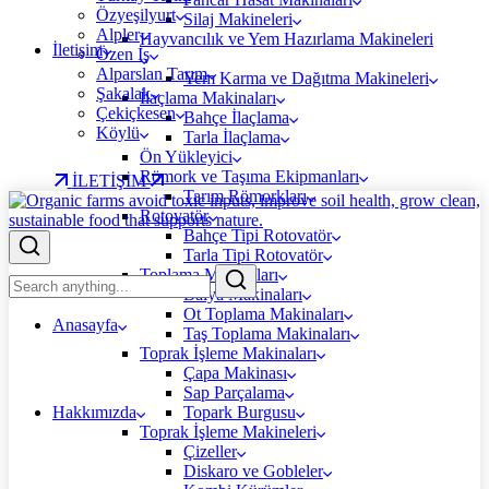
Özyeşilyurt
Silaj Makineleri
Alpler
Hayvancılık ve Yem Hazırlama Makineleri
İletişim
Özen İş
Alparslan Tarım
Yem Karma ve Dağıtma Makineleri
Şakalak
İlaçlama Makinaları
Çekiçkesen
Bahçe İlaçlama
Köylü
Tarla İlaçlama
Ön Yükleyici
Römork ve Taşıma Ekipmanları
İLETİŞİM
Tarım Römorkları
Rotovatör
Bahçe Tipi Rotovatör
Tarla Tipi Rotovatör
Toplama Makinaları
Balya Makinaları
Ot Toplama Makinaları
Anasayfa
Taş Toplama Makinaları
Toprak İşleme Makinaları
Çapa Makinası
Sap Parçalama
Hakkımızda
Topark Burgusu
Toprak İşleme Makineleri
Çizeller
Diskaro ve Gobleler