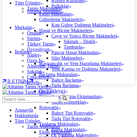
Kombi Kürümler
Tüm Ürünler
Pulluklar
Tarım Makinaları
Sulama Sistemleri
Ekim Makinaları
Gübreleme Makineleri
Katı Gübre Dağıtma Makineleri
Markalar
Hasat ve Biçme Makineleri
Önallar
Çayır ve Yonca Biçme Makineleri
Sürüm
Sıkmalı – Diskli
Türkay Tarım
Tamburlu
Özyeşilyurt
İletişim
Pancar Hasat Makinaları
Alpler
Silaj Makineleri
Özen İş
Hayvancılık ve Yem Hazırlama Makineleri
Alparslan Tarım
Yem Karma ve Dağıtma Makineleri
Şakalak
İlaçlama Makinaları
Çekiçkesen
Bahçe İlaçlama
İLETİŞİM
Köylü
Tarla İlaçlama
Ön Yükleyici
Römork ve Taşıma Ekipmanları
Tarım Römorkları
Rotovatör
Anasayfa
Bahçe Tipi Rotovatör
Hakkımızda
Tarla Tipi Rotovatör
Tüm Ürünler
Toplama Makinaları
Tarım Makinaları
Balya Makinaları
Ekim Makinaları
Ot Toplama Makinaları