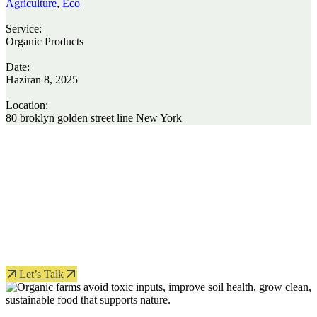
Agriculture
,
Eco
Service:
Organic Products
Date:
Haziran 8, 2025
Location:
80 broklyn golden street line New York
Protect seeds future generations.
Lorem ipsum dolor sit amet, porro quisquam est, qui dolorem ipsum
quia dolor sit amet.
Let’s Talk