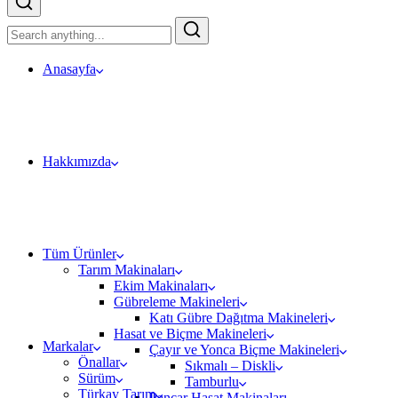
Anasayfa
Hakkımızda
Tüm Ürünler
Tarım Makinaları
Ekim Makinaları
Gübreleme Makineleri
Katı Gübre Dağıtma Makineleri
Hasat ve Biçme Makineleri
Markalar
Çayır ve Yonca Biçme Makineleri
Önallar
Sıkmalı – Diskli
Sürüm
Tamburlu
Türkay Tarım
Pancar Hasat Makinaları