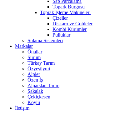
Sap Parçalama
Topark Burgusu
Toprak İşleme Makineleri
Çizeller
Diskaro ve Gobleler
Kombi Kürümler
Pulluklar
Sulama Sistemleri
Markalar
Önallar
Sürüm
Türkay Tarım
Özyeşilyurt
Alpler
Özen İş
Alparslan Tarım
Şakalak
Çekiçkesen
Köylü
İletişim