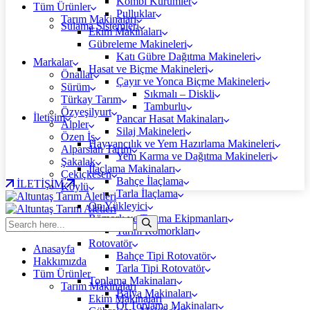
Kombi Kürümler
Tüm Ürünler
Pulluklar
Tarım Makinaları
Sulama Sistemleri
Ekim Makinaları
Gübreleme Makineleri
Katı Gübre Dağıtma Makineleri
Markalar
Hasat ve Biçme Makineleri
Önallar
Çayır ve Yonca Biçme Makineleri
Sürüm
Sıkmalı – Diskli
Türkay Tarım
Tamburlu
Özyeşilyurt
İletişim
Pancar Hasat Makinaları
Alpler
Silaj Makineleri
Özen İş
Hayvancılık ve Yem Hazırlama Makineleri
Alparslan Tarım
Yem Karma ve Dağıtma Makineleri
Şakalak
İlaçlama Makinaları
Çekiçkesen
Bahçe İlaçlama
İLETİŞİM
Köylü
Tarla İlaçlama
Ön Yükleyici
Römork ve Taşıma Ekipmanları
Tarım Römorkları
Rotovatör
Anasayfa
Bahçe Tipi Rotovatör
Hakkımızda
Tarla Tipi Rotovatör
Tüm Ürünler
Toplama Makinaları
Tarım Makinaları
Balya Makinaları
Ekim Makinaları
Ot Toplama Makinaları