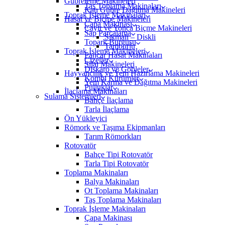
Gübreleme Makineleri
Taş Toplama Makinaları
Katı Gübre Dağıtma Makineleri
Toprak İşleme Makinaları
Hasat ve Biçme Makineleri
Çapa Makinası
Çayır ve Yonca Biçme Makineleri
Sap Parçalama
Sıkmalı – Diskli
Topark Burgusu
Tamburlu
Toprak İşleme Makineleri
Pancar Hasat Makinaları
Çizeller
Silaj Makineleri
Diskaro ve Gobleler
Hayvancılık ve Yem Hazırlama Makineleri
Kombi Kürümler
Yem Karma ve Dağıtma Makineleri
Pulluklar
İlaçlama Makinaları
Sulama Sistemleri
Bahçe İlaçlama
Tarla İlaçlama
Ön Yükleyici
Römork ve Taşıma Ekipmanları
Tarım Römorkları
Rotovatör
Bahçe Tipi Rotovatör
Tarla Tipi Rotovatör
Toplama Makinaları
Balya Makinaları
Ot Toplama Makinaları
Taş Toplama Makinaları
Toprak İşleme Makinaları
Çapa Makinası