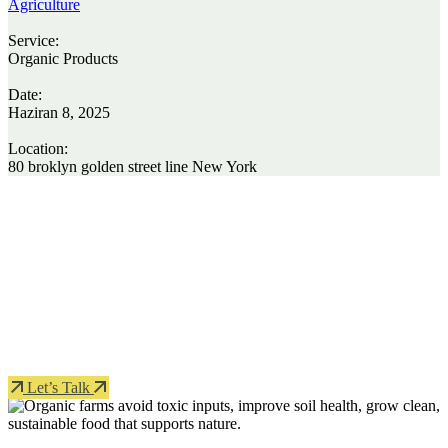
Agriculture
Service:
Organic Products
Date:
Haziran 8, 2025
Location:
80 broklyn golden street line New York
Protect seeds future generations.
Lorem ipsum dolor sit amet, porro quisquam est, qui dolorem ipsum
quia dolor sit amet.
Let’s Talk