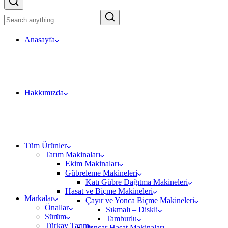
Anasayfa
Hakkımızda
Tüm Ürünler
Tarım Makinaları
Ekim Makinaları
Gübreleme Makineleri
Katı Gübre Dağıtma Makineleri
Hasat ve Biçme Makineleri
Markalar
Çayır ve Yonca Biçme Makineleri
Önallar
Sıkmalı – Diskli
Sürüm
Tamburlu
Türkay Tarım
Pancar Hasat Makinaları