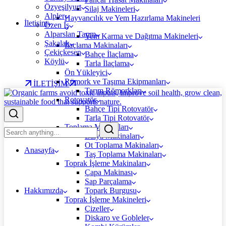
Özyeşilyurt
Silaj Makineleri
Alpler
Hayvancılık ve Yem Hazırlama Makineleri
İletişim
Özen İş
Alparslan Tarım
Yem Karma ve Dağıtma Makineleri
Şakalak
İlaçlama Makinaları
Çekiçkesen
Bahçe İlaçlama
Köylü
Tarla İlaçlama
Ön Yükleyici
Römork ve Taşıma Ekipmanları
İLETİŞİM
Tarım Römorkları
Rotovatör
Bahçe Tipi Rotovatör
Tarla Tipi Rotovatör
Toplama Makinaları
Balya Makinaları
Ot Toplama Makinaları
Anasayfa
Taş Toplama Makinaları
Toprak İşleme Makinaları
Çapa Makinası
Sap Parçalama
Hakkımızda
Topark Burgusu
Toprak İşleme Makineleri
Çizeller
Diskaro ve Gobleler