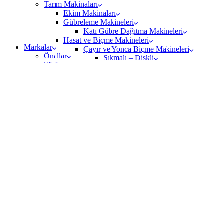
Tarım Makinaları
Ekim Makinaları
Gübreleme Makineleri
Katı Gübre Dağıtma Makineleri
Hasat ve Biçme Makineleri
Markalar
Çayır ve Yonca Biçme Makineleri
Önallar
Sıkmalı – Diskli
Sürüm
Tamburlu
Türkay Tarım
Pancar Hasat Makinaları
Özyeşilyurt
Silaj Makineleri
Alpler
Hayvancılık ve Yem Hazırlama Makineleri
İletişim
Özen İş
Yem Karma ve Dağıtma Makineleri
Alparslan Tarım
İlaçlama Makinaları
Şakalak
Bahçe İlaçlama
Çekiçkesen
Tarla İlaçlama
Köylü
Ön Yükleyici
Römork ve Taşıma Ekipmanları
Tarım Römorkları
İLETİŞİM
Rotovatör
Bahçe Tipi Rotovatör
Tarla Tipi Rotovatör
Toplama Makinaları
Balya Makinaları
Ot Toplama Makinaları
Taş Toplama Makinaları