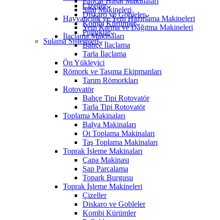
Pancar Hasat Makinaları
Çizeller
Silaj Makineleri
Diskaro ve Gobleler
Hayvancılık ve Yem Hazırlama Makineleri
Kombi Kürümler
Yem Karma ve Dağıtma Makineleri
Pulluklar
İlaçlama Makinaları
Sulama Sistemleri
Bahçe İlaçlama
Tarla İlaçlama
Ön Yükleyici
Römork ve Taşıma Ekipmanları
Tarım Römorkları
Rotovatör
Bahçe Tipi Rotovatör
Tarla Tipi Rotovatör
Toplama Makinaları
Balya Makinaları
Ot Toplama Makinaları
Taş Toplama Makinaları
Toprak İşleme Makinaları
Çapa Makinası
Sap Parçalama
Topark Burgusu
Toprak İşleme Makineleri
Çizeller
Diskaro ve Gobleler
Kombi Kürümler