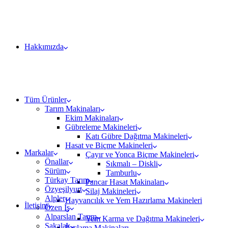
Hakkımızda
Tüm Ürünler
Tarım Makinaları
Ekim Makinaları
Gübreleme Makineleri
Katı Gübre Dağıtma Makineleri
Hasat ve Biçme Makineleri
Markalar
Çayır ve Yonca Biçme Makineleri
Önallar
Sıkmalı – Diskli
Sürüm
Tamburlu
Türkay Tarım
Pancar Hasat Makinaları
Özyeşilyurt
Silaj Makineleri
Alpler
Hayvancılık ve Yem Hazırlama Makineleri
İletişim
Özen İş
Alparslan Tarım
Yem Karma ve Dağıtma Makineleri
Şakalak
İlaçlama Makinaları