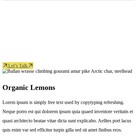
Protect seeds future generations.
Lorem ipsum dolor sit amet, porro quisquam est, qui dolorem ipsum
quia dolor sit amet.
Let’s Talk
Organic Lemons
Lorem ipsum is simply free text used by copytyping refreshing.
Neque porro est qui dolorem ipsum quia quaed inventore veritatis et
quasi architecto beatae vitae dicta sunt explicabo. Aelltes port lacus
quis enim var sed efficitur turpis gilla sed sit amet finibus eros.