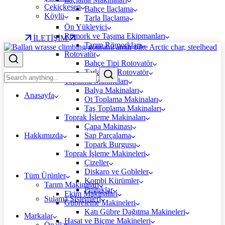
Çekiçkesen
Bahçe İlaçlama
Köylü
Tarla İlaçlama
Ön Yükleyici
Römork ve Taşıma Ekipmanları
İLETİŞİM
Tarım Römorkları
Rotovatör
Bahçe Tipi Rotovatör
Tarla Tipi Rotovatör
Toplama Makinaları
Balya Makinaları
Anasayfa
Ot Toplama Makinaları
Taş Toplama Makinaları
Toprak İşleme Makinaları
Çapa Makinası
Hakkımızda
Sap Parçalama
Topark Burgusu
Toprak İşleme Makineleri
Çizeller
Diskaro ve Gobleler
Tüm Ürünler
Kombi Kürümler
Tarım Makinaları
Pulluklar
Ekim Makinaları
Sulama Sistemleri
Gübreleme Makineleri
Katı Gübre Dağıtma Makineleri
Markalar
Hasat ve Biçme Makineleri
Önallar