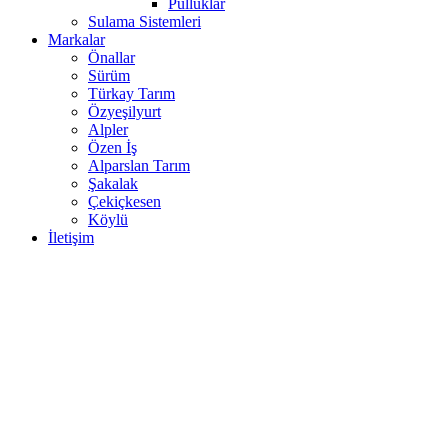
Pulluklar
Sulama Sistemleri
Markalar
Önallar
Sürüm
Türkay Tarım
Özyeşilyurt
Alpler
Özen İş
Alparslan Tarım
Şakalak
Çekiçkesen
Köylü
İletişim