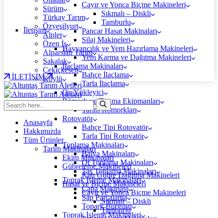
Çayır ve Yonca Biçme Makineleri
Sürüm
Sıkmalı – Diskli
Türkay Tarım
Tamburlu
Özyeşilyurt
İletişim
Pancar Hasat Makinaları
Alpler
Silaj Makineleri
Özen İş
Hayvancılık ve Yem Hazırlama Makineleri
Alparslan Tarım
Yem Karma ve Dağıtma Makineleri
Şakalak
İlaçlama Makinaları
Çekiçkesen
Bahçe İlaçlama
İLETİŞİM
Köylü
Tarla İlaçlama
Ön Yükleyici
Römork ve Taşıma Ekipmanları
Tarım Römorkları
Rotovatör
Anasayfa
Bahçe Tipi Rotovatör
Hakkımızda
Tarla Tipi Rotovatör
Tüm Ürünler
Toplama Makinaları
Tarım Makinaları
Balya Makinaları
Ekim Makinaları
Ot Toplama Makinaları
Gübreleme Makineleri
Taş Toplama Makinaları
Katı Gübre Dağıtma Makineleri
Toprak İşleme Makinaları
Hasat ve Biçme Makineleri
Çapa Makinası
Çayır ve Yonca Biçme Makineleri
Sap Parçalama
Sıkmalı – Diskli
Topark Burgusu
Tamburlu
Toprak İşleme Makineleri