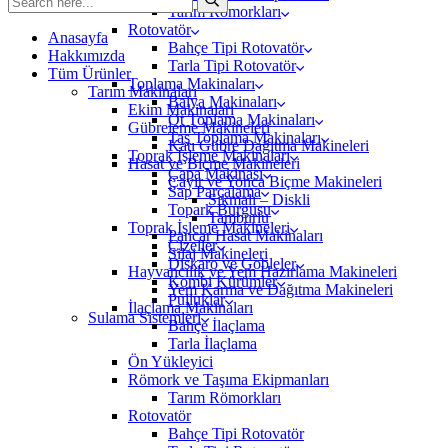
Tarım Römorkları
Rotovatör
Anasayfa
Bahçe Tipi Rotovatör
Hakkımızda
Tarla Tipi Rotovatör
Tüm Ürünler
Toplama Makinaları
Tarım Makinaları
Balya Makinaları
Ekim Makinaları
Ot Toplama Makinaları
Gübreleme Makineleri
Taş Toplama Makinaları
Katı Gübre Dağıtma Makineleri
Toprak İşleme Makinaları
Hasat ve Biçme Makineleri
Çapa Makinası
Çayır ve Yonca Biçme Makineleri
Sap Parçalama
Sıkmalı – Diskli
Topark Burgusu
Tamburlu
Toprak İşleme Makineleri
Pancar Hasat Makinaları
Çizeller
Silaj Makineleri
Diskaro ve Gobleler
Hayvancılık ve Yem Hazırlama Makineleri
Kombi Kürümler
Yem Karma ve Dağıtma Makineleri
Pulluklar
İlaçlama Makinaları
Sulama Sistemleri
Bahçe İlaçlama
Tarla İlaçlama
Ön Yükleyici
Römork ve Taşıma Ekipmanları
Tarım Römorkları
Rotovatör
Bahçe Tipi Rotovatör