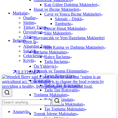
Katı Gübre Dağıtma Makineleri
Hasat ve Biçme Makineleri
Markalar
Çayır ve Yonca Biçme Makineleri
Önallar
Sıkmalı – Diskli
Sürüm
Tamburlu
Türkay Tarım
Pancar Hasat Makinaları
Özyeşilyurt
Silaj Makineleri
Alpler
Hayvancılık ve Yem Hazırlama Makineleri
İletişim
Özen İş
Alparslan Tarım
Yem Karma ve Dağıtma Makineleri
Şakalak
İlaçlama Makinaları
Çekiçkesen
Bahçe İlaçlama
Köylü
Tarla İlaçlama
Ön Yükleyici
Römork ve Taşıma Ekipmanları
İLETİŞİM
Tarım Römorkları
Rotovatör
Bahçe Tipi Rotovatör
Tarla Tipi Rotovatör
Toplama Makinaları
Balya Makinaları
Ot Toplama Makinaları
Taş Toplama Makinaları
Anasayfa
Toprak İşleme Makinaları