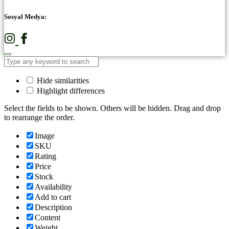
Sosyal Medya:
Hide similarities
Highlight differences
Select the fields to be shown. Others will be hidden. Drag and drop
to rearrange the order.
Image
SKU
Rating
Price
Stock
Availability
Add to cart
Description
Content
Weight