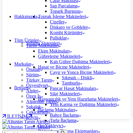
Çapa Makinası
Sap Parçalama
Topark Burgusu
Hakkımızda
Toprak İşleme Makineleri
Çizeller
Diskaro ve Gobleler
Kombi Kürümler
Pulluklar
Tüm Ürünler
Sulama Sistemleri
Tarım Makinaları
Ekim Makinaları
Gübreleme Makineleri
Katı Gübre Dağıtma Makineleri
Markalar
Hasat ve Biçme Makineleri
Önallar
Çayır ve Yonca Biçme Makineleri
Sürüm
Sıkmalı – Diskli
Türkay Tarım
Tamburlu
Özyeşilyurt
İletişim
Pancar Hasat Makinaları
Alpler
Silaj Makineleri
Özen İş
Hayvancılık ve Yem Hazırlama Makineleri
Alparslan Tarım
Yem Karma ve Dağıtma Makineleri
Şakalak
İlaçlama Makinaları
Çekiçkesen
Bahçe İlaçlama
İLETİŞİM
Köylü
Tarla İlaçlama
Ön Yükleyici
Römork ve Taşıma Ekipmanları