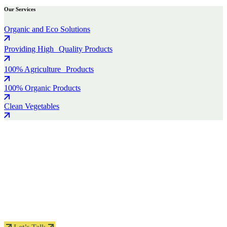
Our Services
Organic and Eco Solutions
Providing High Quality Products
100% Agriculture Products
100% Organic Products
Clean Vegetables
Protect seeds future generations.
Lorem ipsum dolor sit amet, porro quisquam est, qui dolorem ipsum
quia dolor sit amet.