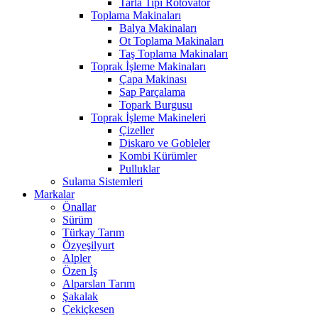
Tarla Tipi Rotovatör
Toplama Makinaları
Balya Makinaları
Ot Toplama Makinaları
Taş Toplama Makinaları
Toprak İşleme Makinaları
Çapa Makinası
Sap Parçalama
Topark Burgusu
Toprak İşleme Makineleri
Çizeller
Diskaro ve Gobleler
Kombi Kürümler
Pulluklar
Sulama Sistemleri
Markalar
Önallar
Sürüm
Türkay Tarım
Özyeşilyurt
Alpler
Özen İş
Alparslan Tarım
Şakalak
Çekiçkesen